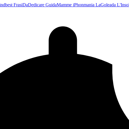
indbest
FrasiDaDedicare
GuidaMamme
iPhonmania
LaGoleada
L'Ins