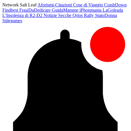
Network Salt Leaf
Aforismi-Citazioni
Cose di Viaggio
CrashDown
Findbest
FrasiDaDedicare
GuidaMamme
iPhonmania
LaGoleada
L'Insolenza di R2-D2
Notizie Secche
Qrios
Rally
StatoDonna
Stilegames