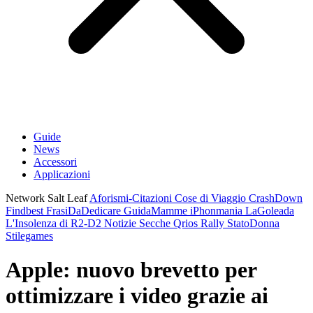
Guide
News
Accessori
Applicazioni
Network Salt Leaf
Aforismi-Citazioni
Cose di Viaggio
CrashDown
Findbest
FrasiDaDedicare
GuidaMamme
iPhonmania
LaGoleada
L'Insolenza di R2-D2
Notizie Secche
Qrios
Rally
StatoDonna
Stilegames
Apple: nuovo brevetto per
ottimizzare i video grazie ai