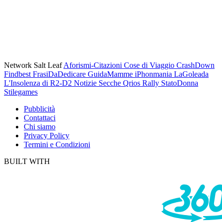
Network Salt Leaf
Aforismi-Citazioni
Cose di Viaggio
CrashDown
Findbest
FrasiDaDedicare
GuidaMamme
iPhonmania
LaGoleada
L'Insolenza di R2-D2
Notizie Secche
Qrios
Rally
StatoDonna
Stilegames
Pubblicità
Contattaci
Chi siamo
Privacy Policy
Termini e Condizioni
BUILT WITH